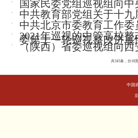
国家民委党组巡视组向中
中共教育部党组关于十九
中共北京市委教育工作委
2021年巡视的中管高校
委第十一轮巡视整改进展
（陕西）省委巡视组向西
共345条，分1
中国戏
京