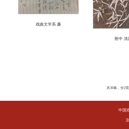
戏曲文学系 廉
附中 清
共30条，分2
中国戏
京