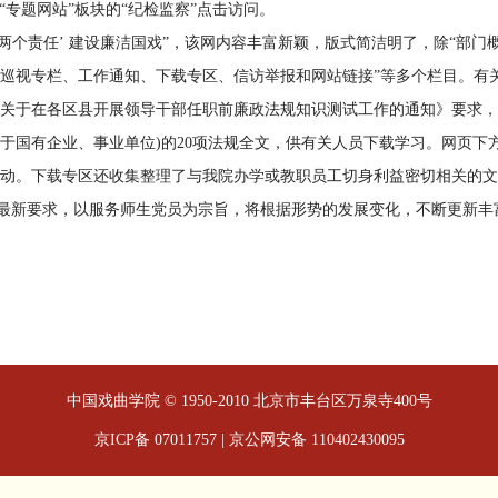
“专题网站”板块的“纪检监察”点击访问。
个责任’ 建设廉洁国戏”，该网内容丰富新颖，版式简洁明了，除“部门
巡视专栏、工作通知、下载专区、信访举报和网站链接”等多个栏目。有
于在各区县开展领导干部任职前廉政法规知识测试工作的通知》要求，“廉政
于国有企业、事业单位)的20项法规全文，供有关人员下载学习。网页下
动。下载专区还收集整理了与我院办学或教职员工切身利益密切相关的文
新要求，以服务师生党员为宗旨，将根据形势的发展变化，不断更新丰
中国戏曲学院 © 1950-2010 北京市丰台区万泉寺400号
京ICP备 07011757 | 京公网安备 110402430095